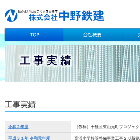
工事実績
令和２年度
（仮称）千種区東山元町プロジェク
平成３１年 令和元年度
高浜小学校等整備事業工事２期新築