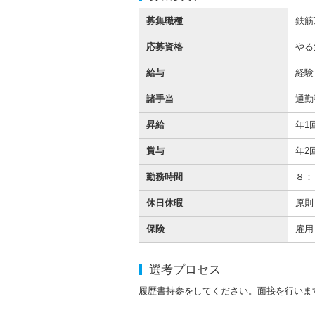
募集職種
鉄筋
応募資格
やる
給与
経験
諸手当
通勤
昇給
年1
賞与
年2
勤務時間
８：
休日休暇
原則
保険
雇用
選考プロセス
履歴書持参をしてください。面接を行いま